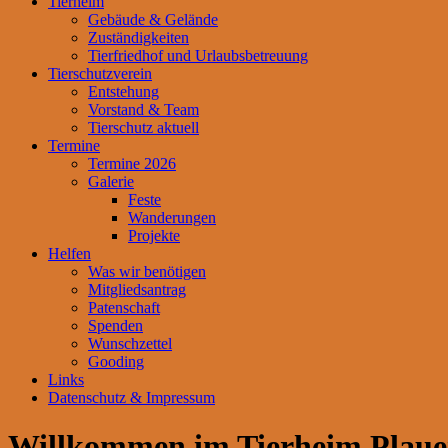
Tierheim
Gebäude & Gelände
Zuständigkeiten
Tierfriedhof und Urlaubsbetreuung
Tierschutzverein
Entstehung
Vorstand & Team
Tierschutz aktuell
Termine
Termine 2026
Galerie
Feste
Wanderungen
Projekte
Helfen
Was wir benötigen
Mitgliedsantrag
Patenschaft
Spenden
Wunschzettel
Gooding
Links
Datenschutz & Impressum
Willkommen im Tierheim Plau