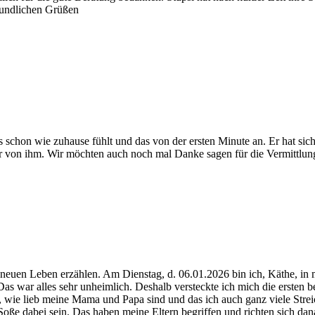
reundlichen Grüßen
 schon wie zuhause fühlt und das von der ersten Minute an. Er hat sic
r von ihm. Wir möchten auch noch mal Danke sagen für die Vermittlun
euen Leben erzählen. Am Dienstag, d. 06.01.2026 bin ich, Käthe, in m
war alles sehr unheimlich. Deshalb versteckte ich mich die ersten b
, wie lieb meine Mama und Papa sind und das ich auch ganz viele Strei
ße dabei sein. Das haben meine Eltern begriffen und richten sich dana