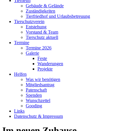
Tierheim
Gebäude & Gelände
Zuständigkeiten
Tierfriedhof und Urlaubsbetreuung
Tierschutzverein
Entstehung
Vorstand & Team
Tierschutz aktuell
Termine
Termine 2026
Galerie
Feste
Wanderungen
Projekte
Helfen
Was wir benötigen
Mitgliedsantrag
Patenschaft
Spenden
Wunschzettel
Gooding
Links
Datenschutz & Impressum
Im neuen Zuhause