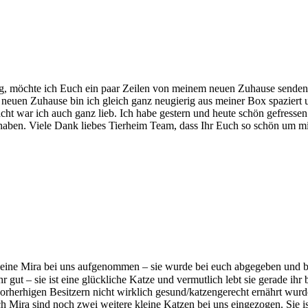
g, möchte ich Euch ein paar Zeilen von meinem neuen Zuhause senden.
 neuen Zuhause bin ich gleich ganz neugierig aus meiner Box spazier
ht war ich auch ganz lieb. Ich habe gestern und heute schön gefresse
ben. Viele Dank liebes Tierheim Team, dass Ihr Euch so schön um mich
kleine Mira bei uns aufgenommen – sie wurde bei euch abgegeben und b
r gut – sie ist eine glückliche Katze und vermutlich lebt sie gerade ihr
vorherhigen Besitzern nicht wirklich gesund/katzengerecht ernährt wurd
ira sind noch zwei weitere kleine Katzen bei uns eingezogen. Sie ist