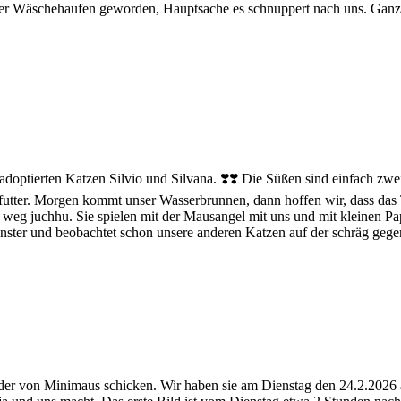
l der Wäschehaufen geworden, Hauptsache es schnuppert nach uns. Ganz
optierten Katzen Silvio und Silvana. ❣️❣️ Die Süßen sind einfach zwei
kenfutter. Morgen kommt unser Wasserbrunnen, dann hoffen wir, dass das
d weg juchhu. Sie spielen mit der Mausangel mit uns und mit kleinen Pa
nster und beobachtet schon unsere anderen Katzen auf der schräg gegen
er von Minimaus schicken. Wir haben sie am Dienstag den 24.2.2026 adop