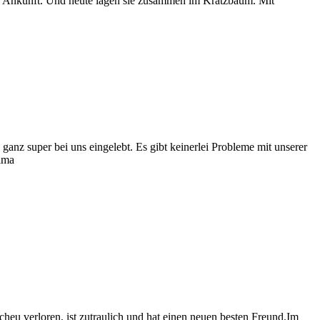
nach Ankunft. Und heute lagen sie zusammen im Kratzbaum. Mit
ganz super bei uns eingelebt. Es gibt keinerlei Probleme mit unserer
lma
cheu verloren, ist zutraulich und hat einen neuen besten Freund.Im