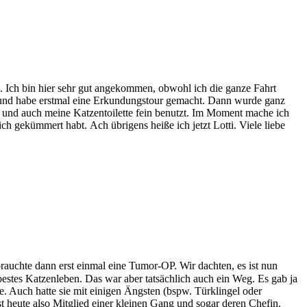
 Ich bin hier sehr gut angekommen, obwohl ich die ganze Fahrt
t und habe erstmal eine Erkundungstour gemacht. Dann wurde ganz
n und auch meine Katzentoilette fein benutzt. Im Moment mache ich
 gekümmert habt. Ach übrigens heiße ich jetzt Lotti. Viele liebe
rauchte dann erst einmal eine Tumor-OP. Wir dachten, es ist nun
 bestes Katzenleben. Das war aber tatsächlich auch ein Weg. Es gab ja
e. Auch hatte sie mit einigen Ängsten (bspw. Türklingel oder
 heute also Mitglied einer kleinen Gang und sogar deren Chefin.