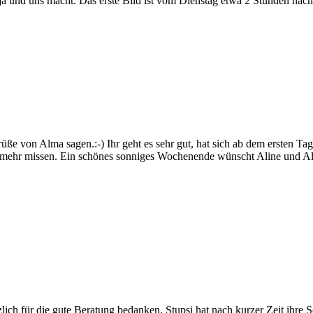
r Raja und uns macht. Das erste Bild ist vom Dienstag etwa 2 Stunden 
e von Alma sagen.:-) Ihr geht es sehr gut, hat sich ab dem ersten Tag 
cht mehr missen. Ein schönes sonniges Wochenende wünscht Aline und A
ich für die gute Beratung bedanken. Stupsi hat nach kurzer Zeit ihre S