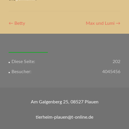
Artikel-
←
Betty
Max und Lumi
→
Navigation
Diese Seite:
202
Besucher:
4045456
Am Galgenberg 25, 08527 Plauen
tierheim-plauen@t-online.de