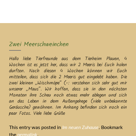
MENU
Zwei Meerschweinchen
Hallo liebe Tierfreunde aus dem Tierheim Plauen, 4
Wochen ist es jetzt her, dass wir 2 Meeris bei Euch holen
durften. Nach diesen 4 Wochen können wir Euch
mitteilen, dass sich die 2 Meeris gut eingelebt haben. Die
zwei kleinen „Wischmöpe“ (-: verstehen sich sehr gut mir
unserer „Maus“. Wir hoffen, dass sie in den nächsten
Monaten ihre Scheu noch etwas mehr ablegen und sich
an das Leben in dem Außengehege (viele unbekannte
Geräusche) gewöhnen. Im Anhang befinden sich noch ein
paar Fotos. Viele liebe Grüße
This entry was posted in
Im neuen Zuhause
. Bookmark
the
permalink
.