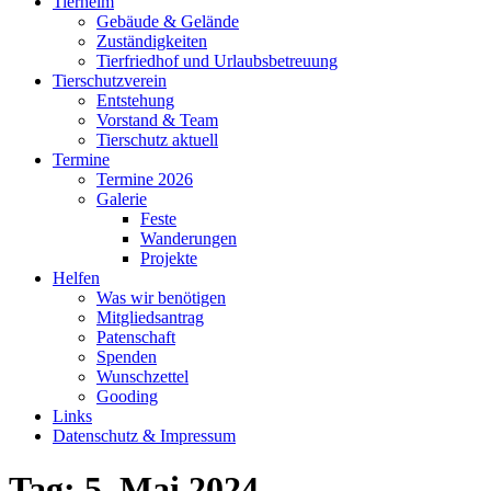
Tierheim
Gebäude & Gelände
Zuständigkeiten
Tierfriedhof und Urlaubsbetreuung
Tierschutzverein
Entstehung
Vorstand & Team
Tierschutz aktuell
Termine
Termine 2026
Galerie
Feste
Wanderungen
Projekte
Helfen
Was wir benötigen
Mitgliedsantrag
Patenschaft
Spenden
Wunschzettel
Gooding
Links
Datenschutz & Impressum
Tag:
5. Mai 2024