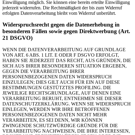
Einwilligung möglich. Sie können eine bereits erteilte Einwilligung
jederzeit widerrufen. Die Rechtmäßigkeit der bis zum Widerruf
erfolgten Datenverarbeitung bleibt vom Widerruf unberührt.
Widerspruchsrecht gegen die Datenerhebung in
besonderen Fällen sowie gegen Direktwerbung (Art.
21 DSGVO)
WENN DIE DATENVERARBEITUNG AUF GRUNDLAGE
VON ART. 6 ABS. 1 LIT. E ODER F DSGVO ERFOLGT,
HABEN SIE JEDERZEIT DAS RECHT, AUS GRÜNDEN, DIE
SICH AUS IHRER BESONDEREN SITUATION ERGEBEN,
GEGEN DIE VERARBEITUNG IHRER
PERSONENBEZOGENEN DATEN WIDERSPRUCH
EINZULEGEN; DIES GILT AUCH FÜR EIN AUF DIESE
BESTIMMUNGEN GESTÜTZTES PROFILING. DIE
JEWEILIGE RECHTSGRUNDLAGE, AUF DENEN EINE
VERARBEITUNG BERUHT, ENTNEHMEN SIE DIESER
DATENSCHUTZERKLÄRUNG. WENN SIE WIDERSPRUCH
EINLEGEN, WERDEN WIR IHRE BETROFFENEN
PERSONENBEZOGENEN DATEN NICHT MEHR
VERARBEITEN, ES SEI DENN, WIR KÖNNEN
ZWINGENDE SCHUTZWÜRDIGE GRÜNDE FÜR DIE
VERARBEITUNG NACHWEISEN, DIE IHRE INTERESSEN,