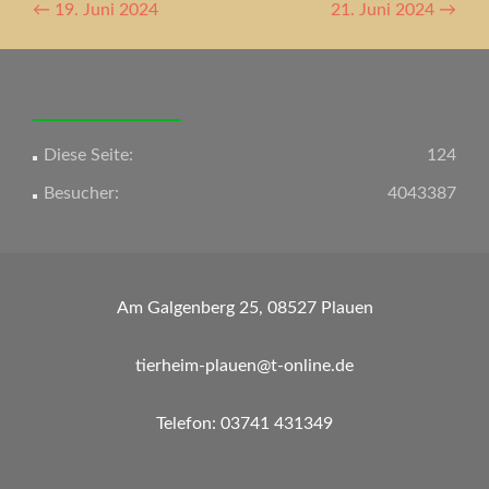
Artikel-
←
19. Juni 2024
21. Juni 2024
→
Navigation
Diese Seite:
124
Besucher:
4043387
Am Galgenberg 25, 08527 Plauen
tierheim-plauen@t-online.de
Telefon: 03741 431349