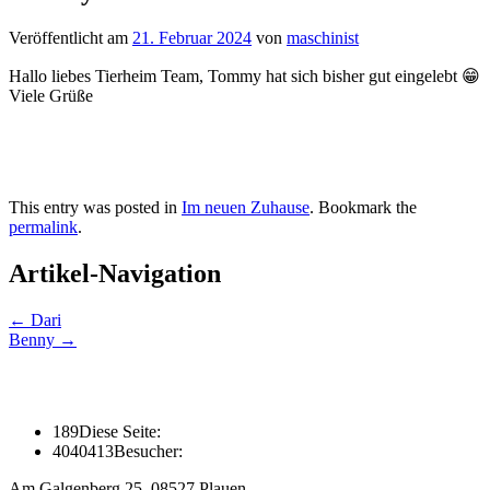
Veröffentlicht am
21. Februar 2024
von
maschinist
Hallo liebes Tierheim Team, Tommy hat sich bisher gut eingelebt 😁
Viele Grüße
This entry was posted in
Im neuen Zuhause
. Bookmark the
permalink
.
Artikel-Navigation
←
Dari
Benny
→
189
Diese Seite:
4040413
Besucher:
Am Galgenberg 25, 08527 Plauen