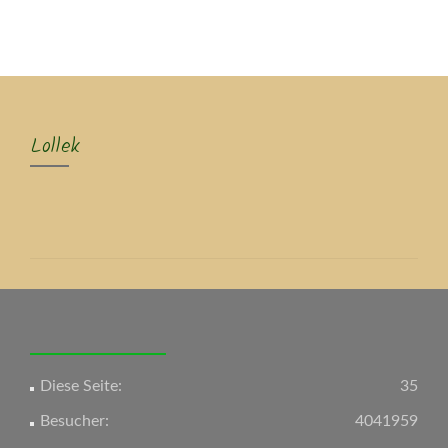
MENU
Lollek
Diese Seite:
35
Besucher:
4041959