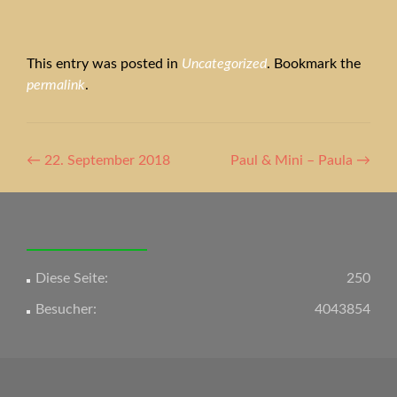
This entry was posted in
Uncategorized
. Bookmark the
permalink
.
Artikel-
←
22. September 2018
Paul & Mini – Paula
→
Navigation
Diese Seite:
250
Besucher:
4043854