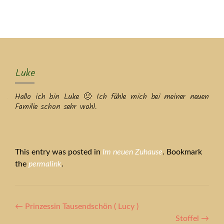
MENU
Luke
Hallo ich bin Luke 🙂 Ich fühle mich bei meiner neuen
Familie schon sehr wohl.
This entry was posted in
Im neuen Zuhause
. Bookmark
the
permalink
.
Artikel-
←
Prinzessin Tausendschön ( Lucy )
Stoffel
→