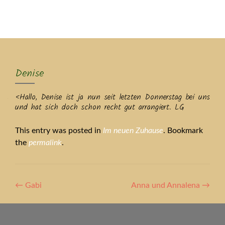
MENU
Denise
<Hallo, Denise ist ja nun seit letzten Donnerstag bei uns
und hat sich doch schon recht gut arrangiert. LG
This entry was posted in
Im neuen Zuhause
. Bookmark
the
permalink
.
Artikel-
←
Gabi
Anna und Annalena
→
Navigation