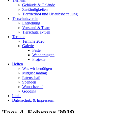
Tierheim
Gebäude & Gelände
Zuständigkeiten
Tierfriedhof und Urlaubsbetreuung
Tierschutzverein
Entstehung
Vorstand & Team
Tierschutz aktuell
Termine
Termine 2026
Galerie
Feste
Wanderungen
Projekte
Helfen
Was wir benötigen
Mitgliedsantrag
Patenschaft
Spenden
Wunschzettel
Gooding
Links
Datenschutz & Impressum
Tag:
4. Februar 2019