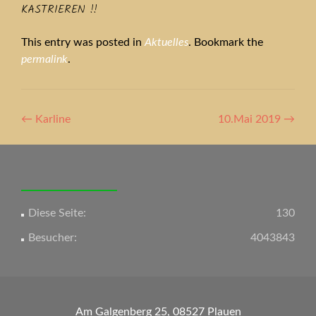
KASTRIEREN !!
This entry was posted in
Aktuelles
. Bookmark the
permalink
.
Artikel-
←
Karline
10.Mai 2019
→
Navigation
Diese Seite:
130
Besucher:
4043843
Am Galgenberg 25, 08527 Plauen