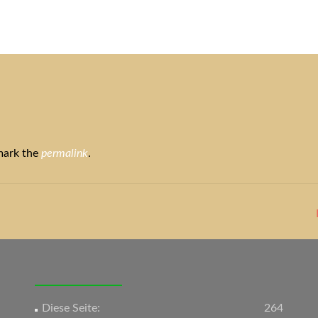
tuelles
Service
Tiere
Tierheim
Tierschutzverein
Term
mark the
permalink
.
Diese Seite:
264