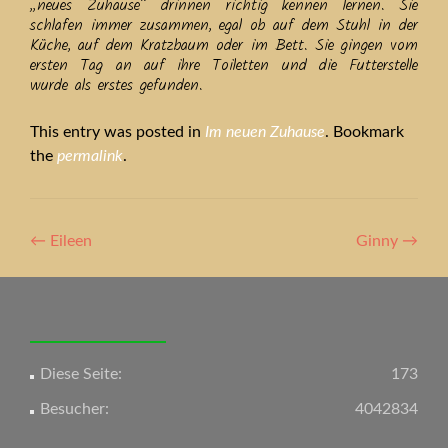
„neues Zuhause“ drinnen richtig kennen lernen. Sie
schlafen immer zusammen, egal ob auf dem Stuhl in der
Küche, auf dem Kratzbaum oder im Bett. Sie gingen vom
ersten Tag an auf ihre Toiletten und die Futterstelle
wurde als erstes gefunden.
This entry was posted in
Im neuen Zuhause
. Bookmark
the
permalink
.
Artikel-
←
Eileen
Ginny
→
Navigation
Diese Seite:
173
Besucher:
4042834