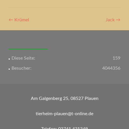
Artikel-
←
Krümel
Jack
→
Navigation
Diese Seite:
159
Besucher:
4044356
Am Galgenberg 25, 08527 Plauen
tierheim-plauen@t-online.de