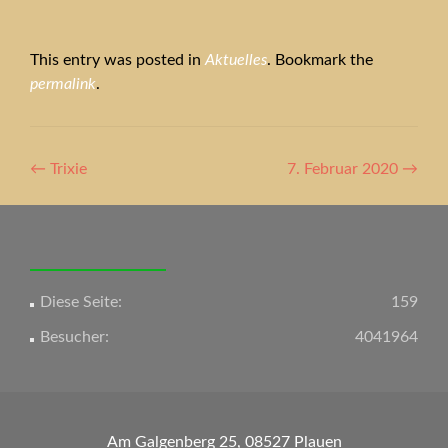
This entry was posted in
Aktuelles
. Bookmark the
permalink
.
Artikel-
←
Trixie
7. Februar 2020
→
Navigation
Diese Seite:
159
Besucher:
4041964
Am Galgenberg 25, 08527 Plauen