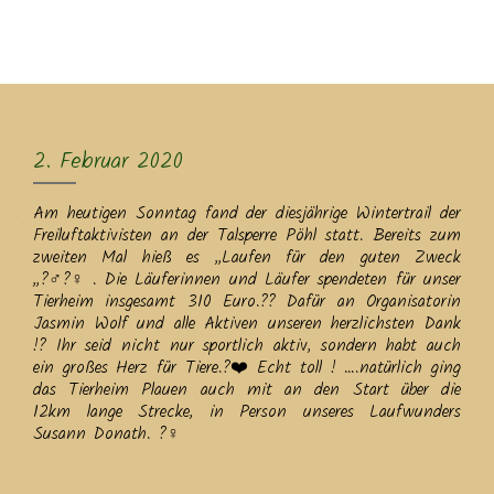
MENU
2. Februar 2020
Am heutigen Sonntag fand der diesjährige Wintertrail der
Freiluftaktivisten an der Talsperre Pöhl statt. Bereits zum
zweiten Mal hieß es ,,Laufen für den guten Zweck
„
?‍♂️
?‍♀️
. Die Läuferinnen und Läufer spendeten für unser
Tierheim insgesamt 310 Euro.
?
?
Dafür an Organisatorin
Jasmin Wolf und alle Aktiven unseren herzlichsten Dank
!
?
Ihr seid nicht nur sportlich aktiv, sondern habt auch
ein großes Herz für Tiere.
?
❤️
Echt toll ! ….natürlich ging
das Tierheim Plauen auch mit an den Start über die
12km lange Strecke, in Person unseres Laufwunders
Susann Donath.
?‍♀️