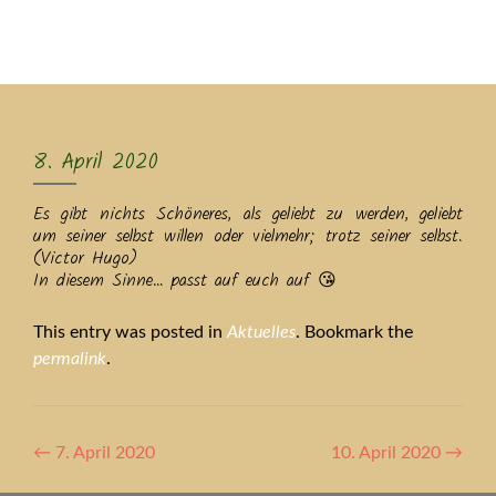
MENU
8. April 2020
Es gibt nichts Schöneres, als geliebt zu werden, geliebt
um seiner selbst willen oder vielmehr; trotz seiner selbst.
(Victor Hugo)
In diesem Sinne… passt auf euch auf 😘
This entry was posted in
Aktuelles
. Bookmark the
permalink
.
Artikel-
←
7. April 2020
10. April 2020
→