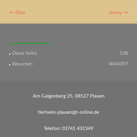
Artikel-
←
Elias
Jonny
→
Navigation
Diese Seite:
138
Besucher:
4044397
Am Galgenberg 25, 08527 Plauen
tierheim-plauen@t-online.de
Telefon: 03741 431349