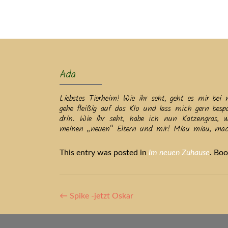
Ak
Ada
Liebstes Tierheim! Wie ihr seht, geht es mir b
gehe fleißig auf das Klo und lass mich gern bes
drin. Wie ihr seht, habe ich nun Katzengras,
meinen „neuen“ Eltern und mir! Miau miau, mac
This entry was posted in
Im neuen Zuhause
. Bo
Artikel-
←
Spike -jetzt Oskar
Navigation