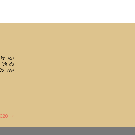
ine
Helfen
Links
Datenschutz & Impressum
kt, ich
 ich da
üße von
2020
→