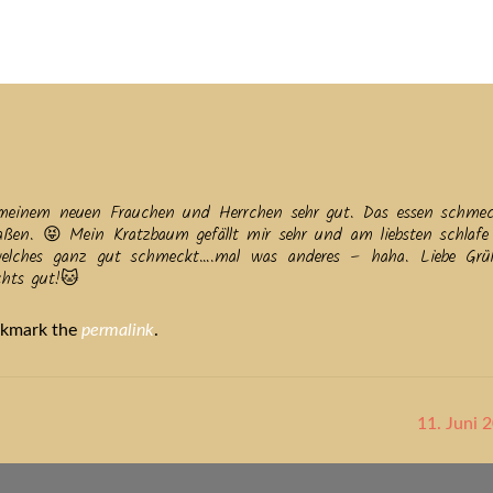
tuelles
Service
Tiere
Tierheim
Tierschutzverein
Term
ei meinem neuen Frauchen und Herrchen sehr gut. Das essen schmec
paßen. 😝 Mein Kratzbaum gefällt mir sehr und am liebsten schlafe
 welches ganz gut schmeckt….mal was anderes – haha. Liebe Gr
hts gut!🐱
okmark the
permalink
.
11. Juni 