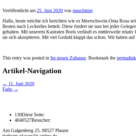
Veröffentlicht am
25. Juni 2020
von
maschinist
Hallo,
heute
möchte ich berichten wie es Meerschwein-Oma Rosa seit 
Besten nach Leckerlies bettelt. Diese fordert sie nun bei jeder Gele
gehalten. Mit unserem Kastraten Boris verläuft es mittlerweile rela
sie sich akzeptieren. Mit viel Geduld klappt das schon. Wir haben auf
This entry was posted in
Im neuen Zuhause
. Bookmark the
permalink
Artikel-Navigation
←
11. Juni 2020
Fado
→
130
Diese Seite:
4040527
Besucher:
Am Galgenberg 25, 08527 Plauen
tierheim-plauen@t-online.de