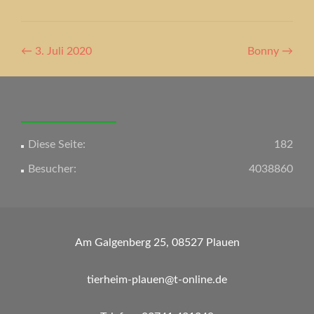
Artikel-
←
3. Juli 2020
Bonny
→
Navigation
Diese Seite:
182
Besucher:
4038860
Am Galgenberg 25, 08527 Plauen
tierheim-plauen@t-online.de