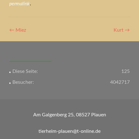
permalink
.
Artikel-
←
Miez
Kurt
→
Navigation
Diese Seite:
125
Besucher:
4042717
Am Galgenberg 25, 08527 Plauen
tierheim-plauen@t-online.de