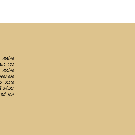
ine
Helfen
Links
Datenschutz & Impressum
h meine
ekt aus
 meine
geweile
e beste
Darüber
und ich