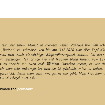
tuelles
Service
Tiere
Tierheim
Tierschutzverein
Term
hon seit über einem Monat in meinem neuen Zuhause bin, hab ic
 „Bericht“ zu schreiben. Ich bin am 3.12.2020 Hals über Kopf dir
men, und nach einwöchiger Eingewöhnungszeit konnte ich auch
r überzeugen. Ich bringe hier viel frischen Wind hinein, von Lan
und zu schlafe ich auch mal. 😇Mein Frauchen meint, es war di
ch wäre sehr unkompliziert und sie ist glücklich, mich zu haben. 
tgeschickt, damit man sieht, wie gut es mir geht. Mein Frauchen 
 und Pflege! Eure Lilli
okmark the
permalink
.