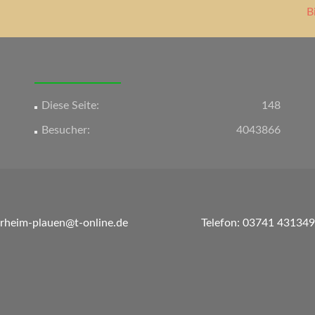
B
Diese Seite:
148
Besucher:
4043866
erheim-plauen@t-online.de
Telefon: 03741 431349