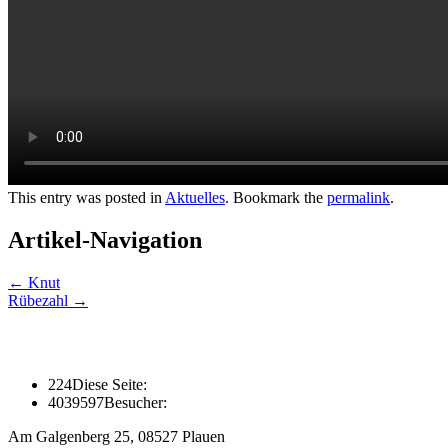
This entry was posted in
Aktuelles
. Bookmark the
permalink
.
Artikel-Navigation
←
Knut
Rübezahl
→
224
Diese Seite:
4039597
Besucher:
Am Galgenberg 25, 08527 Plauen