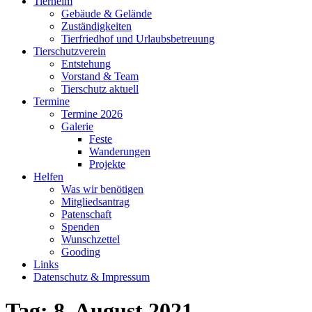
Tierheim
Gebäude & Gelände
Zuständigkeiten
Tierfriedhof und Urlaubsbetreuung
Tierschutzverein
Entstehung
Vorstand & Team
Tierschutz aktuell
Termine
Termine 2026
Galerie
Feste
Wanderungen
Projekte
Helfen
Was wir benötigen
Mitgliedsantrag
Patenschaft
Spenden
Wunschzettel
Gooding
Links
Datenschutz & Impressum
Tag:
8. August 2021