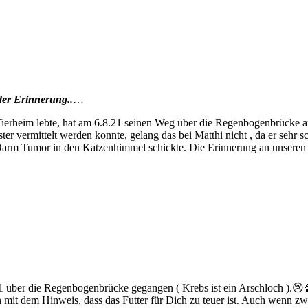
 der Erinnerung..
…
erheim lebte, hat am 6.8.21 seinen Weg über die Regenbogenbrücke anget
vermittelt werden konnte, gelang das bei Matthi nicht , da er sehr sc
n Darm Tumor in den Katzenhimmel schickte. Die Erinnerung an unseren
 über die Regenbogenbrücke gegangen ( Krebs ist ein Arschloch ).😢
it dem Hinweis, dass das Futter für Dich zu teuer ist. Auch wenn zwe