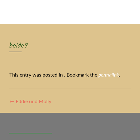
MENU
beide8
This entry was posted in . Bookmark the
permalink
.
Artikel-
←
Eddie und Molly
Navigation