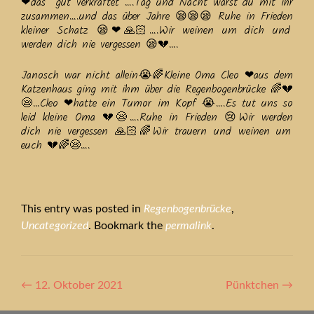
❤das gut verkraftet ….Tag und Nacht warst du mit ihr
zusammen….und das über Jahre 😪😪😪 Ruhe in Frieden
kleiner Schatz 😪❤🙏🏻….Wir weinen um dich und
werden dich nie vergessen 😪💔….
Janosch war nicht allein😭🌈Kleine Oma Cleo ❤aus dem
Katzenhaus ging mit ihm über die Regenbogenbrücke 🌈💔
😪…Cleo ❤hatte ein Tumor im Kopf 😭….Es tut uns so
leid kleine Oma 💔😪….Ruhe in Frieden 😢Wir werden
dich nie vergessen 🙏🏻🌈Wir trauern und weinen um
euch 💔🌈😪….
This entry was posted in
Regenbogenbrücke
,
Uncategorized
. Bookmark the
permalink
.
Artikel-
←
12. Oktober 2021
Pünktchen
→
Navigation