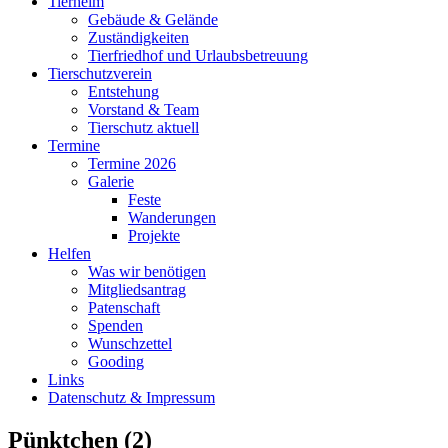
Tierheim
Gebäude & Gelände
Zuständigkeiten
Tierfriedhof und Urlaubsbetreuung
Tierschutzverein
Entstehung
Vorstand & Team
Tierschutz aktuell
Termine
Termine 2026
Galerie
Feste
Wanderungen
Projekte
Helfen
Was wir benötigen
Mitgliedsantrag
Patenschaft
Spenden
Wunschzettel
Gooding
Links
Datenschutz & Impressum
Pünktchen (2)