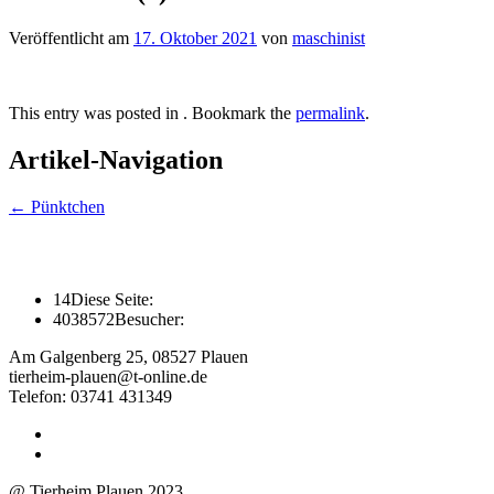
Veröffentlicht am
17. Oktober 2021
von
maschinist
This entry was posted in . Bookmark the
permalink
.
Artikel-Navigation
←
Pünktchen
14
Diese Seite:
4038572
Besucher:
Am Galgenberg 25, 08527 Plauen
tierheim-plauen@t-online.de
Telefon: 03741 431349
@ Tierheim Plauen 2023