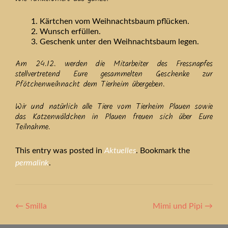
Kärtchen vom Weihnachtsbaum pflücken.
Wunsch erfüllen.
Geschenk unter den Weihnachtsbaum legen.
Am 24.12. werden die Mitarbeiter des Fressnapfes
stellvertretend Eure gesammelten Geschenke zur
Pfötchenweihnacht dem Tierheim übergeben.
Wir und natürlich alle Tiere vom Tierheim Plauen sowie
das Katzenwäldchen in Plauen freuen sich über Eure
Teilnahme.
This entry was posted in
Aktuelles
. Bookmark the
permalink
.
Artikel-
←
Smilla
Mimi und Pipi
→
Navigation