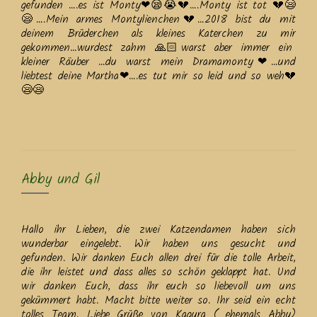
gefunden ….es ist Monty❤😪😭💔….Monty ist tot 💔😪
😪….Mein armes Montylienchen💔…2018 bist du mit
deinem Brüderchen als kleines Katerchen zu mir
gekommen…wurdest zahm 🙏🏻warst aber immer ein
kleiner Räuber …du warst mein Dramamonty❤…und
liebtest deine Martha❤….es tut mir so leid und so weh💔
😪😪
Abby und Gil
Hallo ihr Lieben, die zwei Katzendamen haben sich
wunderbar eingelebt. Wir haben uns gesucht und
gefunden. Wir danken Euch allen drei für die tolle Arbeit,
die ihr leistet und dass alles so schön geklappt hat. Und
wir danken Euch, dass ihr euch so liebevoll um uns
gekümmert habt. Macht bitte weiter so. Ihr seid ein echt
tolles Team. Liebe Grüße von Kagura ( ehemals Abby)