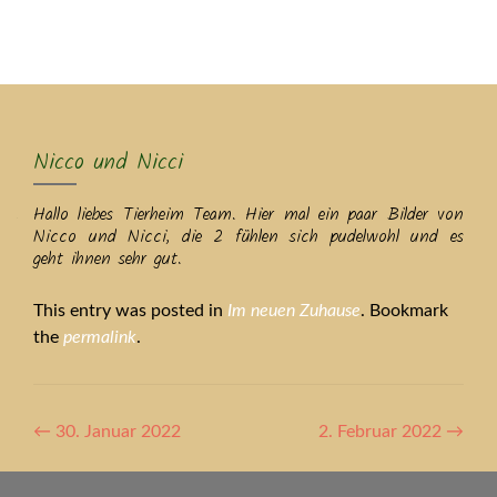
MENU
Nicco und Nicci
Hallo liebes Tierheim Team. Hier mal ein paar Bilder von
Nicco und Nicci, die 2 fühlen sich pudelwohl und es
geht ihnen sehr gut.
This entry was posted in
Im neuen Zuhause
. Bookmark
the
permalink
.
Artikel-
←
30. Januar 2022
2. Februar 2022
→
Navigation