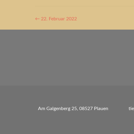
Artikel-
←
22. Februar 2022
Navigation
Am Galgenberg 25, 08527 Plauen
ti