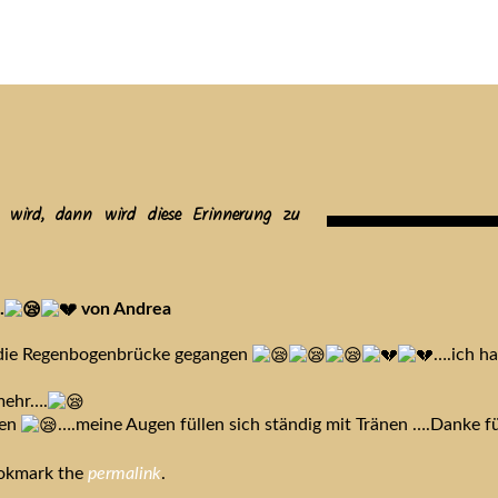
tuelles
Service
Tiere
Tierheim
Tierschutzverein
Term
g wird, dann wird diese Erinnerung zu
.
von Andrea
 die Regenbogenbrücke gegangen
….ich ha
mehr….
ben
….meine Augen füllen sich ständig mit Tränen ….Danke fü
ookmark the
permalink
.