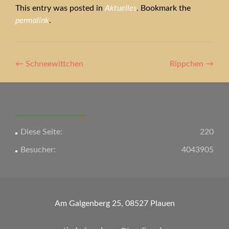
This entry was posted in
Aktuelles
. Bookmark the
permalink
.
Artikel-
←
Schneewittchen
Rippchen
→
Navigation
Diese Seite:
220
Besucher:
4043905
Am Galgenberg 25, 08527 Plauen