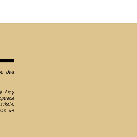
ine
Helfen
Links
Datenschutz & Impressum
en. Und
😢 Amy
perable
schein,
usan im