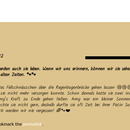
tuelles
Service
Tiere
Tierheim
Tierschutzverein
Term
22
 werden auch sie leben. Wenn wir uns erinnern, können wir sie seh
alten Zeiten. 🐾🐾
btes Fellschnäuzchen über die Regenbogenbrücke gehen lassen 😢
sie nicht mehr versorgen konnte. Schon damals hatte sie zwei ino
y’s Kraft zu Ende gehen ließen. Amy war ein kleiner Sonnen
chte sie nicht gern, deshalb durfte sie oft Zeit bei ihrer Patin S
ch werden wir nie vergessen! 🌈🐾❤️
ookmark the
permalink
.