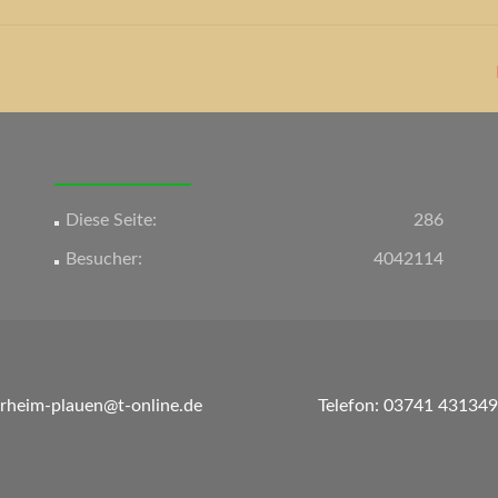
Diese Seite:
286
Besucher:
4042114
erheim-plauen@t-online.de
Telefon: 03741 431349