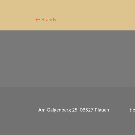
Artikel-
←
Brandy
Navigation
Am Galgenberg 25, 08527 Plauen
ti