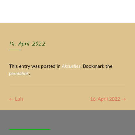
MENU
14. April 2022
This entry was posted in
Aktuelles
. Bookmark the
permalink
.
Artikel-
←
Luis
16. April 2022
→
Navigation