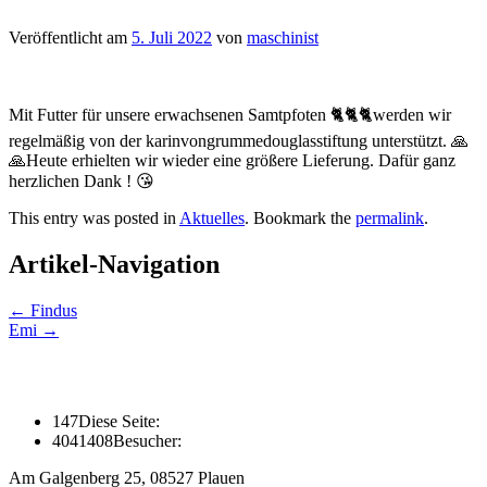
Veröffentlicht am
5. Juli 2022
von
maschinist
Mit Futter für unsere erwachsenen Samtpfoten 🐈🐈🐈werden wir
regelmäßig von der karinvongrummedouglasstiftung unterstützt. 🙏
🙏Heute erhielten wir wieder eine größere Lieferung. Dafür ganz
herzlichen Dank ! 😘
This entry was posted in
Aktuelles
. Bookmark the
permalink
.
Artikel-Navigation
←
Findus
Emi
→
147
Diese Seite:
4041408
Besucher:
Am Galgenberg 25, 08527 Plauen