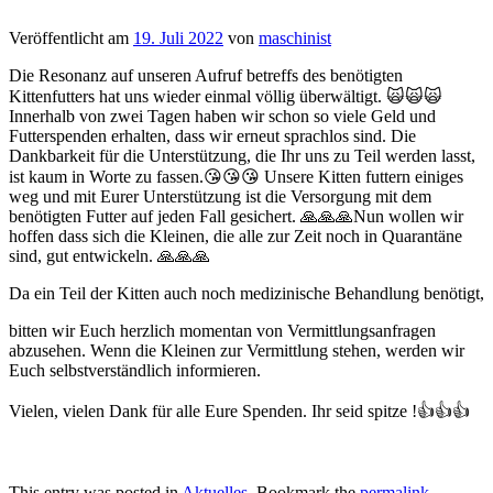
Veröffentlicht am
19. Juli 2022
von
maschinist
Die Resonanz auf unseren Aufruf betreffs des benötigten
Kittenfutters hat uns wieder einmal völlig überwältigt. 🙀🙀🙀
Innerhalb von zwei Tagen haben wir schon so viele Geld und
Futterspenden erhalten, dass wir erneut sprachlos sind. Die
Dankbarkeit für die Unterstützung, die Ihr uns zu Teil werden lasst,
ist kaum in Worte zu fassen.😘😘😘 Unsere Kitten futtern einiges
weg und mit Eurer Unterstützung ist die Versorgung mit dem
benötigten Futter auf jeden Fall gesichert. 🙏🙏🙏Nun wollen wir
hoffen dass sich die Kleinen, die alle zur Zeit noch in Quarantäne
sind, gut entwickeln. 🙏🙏🙏
Da ein Teil der Kitten auch noch medizinische Behandlung benötigt,
bitten wir Euch herzlich momentan von Vermittlungsanfragen
abzusehen. Wenn die Kleinen zur Vermittlung stehen, werden wir
Euch selbstverständlich informieren.
Vielen, vielen Dank für alle Eure Spenden. Ihr seid spitze !👍👍👍
This entry was posted in
Aktuelles
. Bookmark the
permalink
.