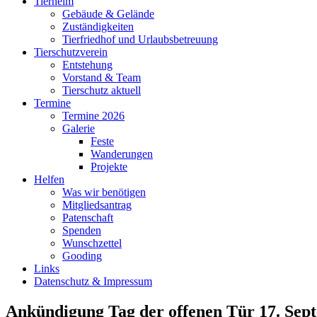
Tierheim
Gebäude & Gelände
Zuständigkeiten
Tierfriedhof und Urlaubsbetreuung
Tierschutzverein
Entstehung
Vorstand & Team
Tierschutz aktuell
Termine
Termine 2026
Galerie
Feste
Wanderungen
Projekte
Helfen
Was wir benötigen
Mitgliedsantrag
Patenschaft
Spenden
Wunschzettel
Gooding
Links
Datenschutz & Impressum
Ankündigung Tag der offenen Tür 17. Sep