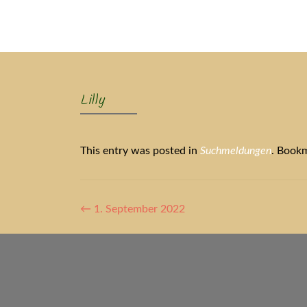
Ak
Lilly
This entry was posted in
Suchmeldungen
. Book
Artikel-
←
1. September 2022
Navigation