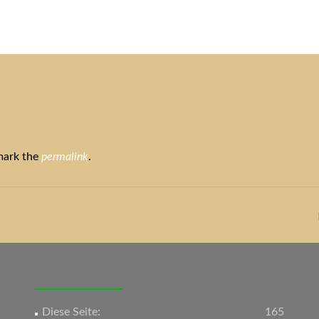
tuelles
Service
Tiere
Tierheim
Tierschutzverein
Term
mark the
permalink
.
Diese Seite:
165