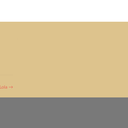
ine
Helfen
Links
Datenschutz & Impressum
Lola
→