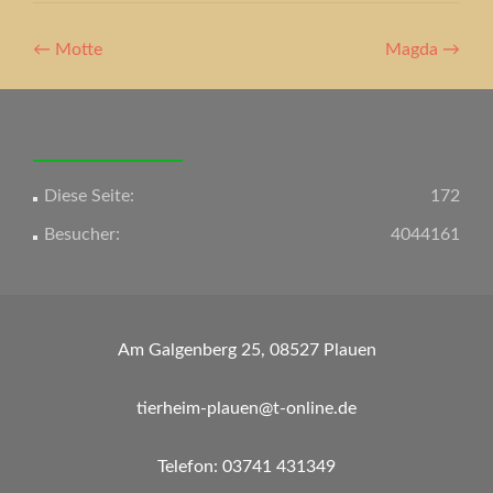
Artikel-
←
Motte
Magda
→
Navigation
Diese Seite:
172
Besucher:
4044161
Am Galgenberg 25, 08527 Plauen
tierheim-plauen@t-online.de
Telefon: 03741 431349