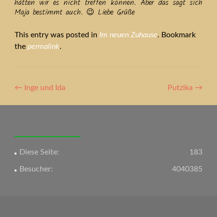
hätten wir es nicht treffen können. Aber das sagt sich
Maja bestimmt auch. 😉 Liebe Grüße
This entry was posted in
Im neuen Zuhause
. Bookmark
the
permalink
.
Artikel-
←
Inge und Ida
Putzika
→
Navigation
Diese Seite:
183
Besucher:
4040385