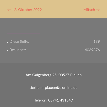
Artikel-
←
12. Oktober 2022
Mitsch
→
Navigation
Diese Seite:
139
Besucher:
4039376
Am Galgenberg 25, 08527 Plauen
tierheim-plauen@t-online.de
Telefon: 03741 431349