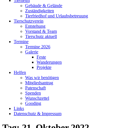
Tierheim
Gebäude & Gelände
Zuständigkeiten
Tierfriedhof und Urlaubsbetreuung
Tierschutzverein
Entstehung
Vorstand & Team
Tierschutz aktuell
Termine
Termine 2026
Galerie
Feste
Wanderungen
Projekte
Helfen
Was wir benötigen
Mitgliedsantrag
Patenschaft
Spenden
Wunschzettel
Gooding
Links
Datenschutz & Impressum
Tag:
21. Oktober 2022