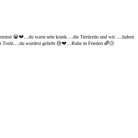
ermisst 😭💔…du warst sehr krank …die Tierärztin und wir ….haben
war Toshi….du wurdest geliebt 😢💔…Ruhe in Frieden 🌈😢