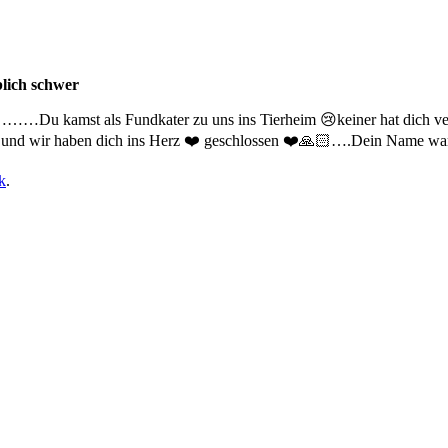
blich schwer
……Du kamst als Fundkater zu uns ins Tierheim 😢keiner hat dich v
 du und wir haben dich ins Herz ❤️ geschlossen ❤️🙏🏻….Dein Name 
k
.