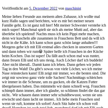
Veröffentlicht am
5. Dezember 2022
von
maschinist
Meine lieben Freunde aus meinem alten Zuhause, ich wollte mal
kurz Hallo sagen und berichten, wie es mir bei meiner neuen
Familie geht. Es ist ganz toll hier! Mit meiner Schwester verstehe ich
mich super! Manchmal spielt sie sich als meine Mutti auf, aber das
überlebe ich spielend! Nachts muss ich kein Pippi mehr machen,
denn wir kuscheln alle zusammen in Frauchens Bett und da will ich
nicht in die Kälte. Ich kann schon ganz schön lange anhalten!!!
Morgens gehe ich mit Elli erstmal alles checken in unserem Garten
und dann toben wir rum😁 Später helfe ich Frauchen in der Küche
beim Kochen. Das ist super! Da fällt auch schon mal was runter,
dann freuen Elli und ich uns riesig. Auch Löcher darf ich buddeln!
Aber nicht überall.. Damit kann ich leben. Dann gehen wir jeden
Tag in den Wald! Da gibt’s sowas von viele Löcher, wo ich meine
Nase reinstecken kann! Elli zeigt mir immer, wo die besten sind. Die
zeigt mir sowieso ganz viele tolle Sachen! Nachmittags schleichen
wir immer in die Scheune, um zu gucken, ob die Katzen Futter
übergelassen haben. Das mümmeln wir dann schnell weg. Frauchen
schimpft dann immer, aber ich glaube, so schlimm findet die das gar
nicht.. Wir schauen dann immer sehr schuldbewusst, wenn sie uns
erwischt und dann lacht sie immer.. Ich liebe mein Frauchen und
wenn sie ruft, komme ich sofort! Auch Sitz habe ich schon voll
drauf! Herrchen ist auch total lieb, manchmal darf ich mit Elli auch