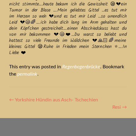
nicht stimmte….heute bekam ich die Gewissheit 😪💔ein
Tumor in der Blase ….Mein geliebtes Gittel …es tut mir
im Herzen so weh 💔und es tut mir Leid …so unendlich
Leid 💔😪🌈….ich habe dich lang im Arm gehalten und
dein Köpfchen gestreichelt….einen Abschiedskuss hast du
von mir bekommen 💔😪❤️…Du warst so beliebt und
hattest so viele Freunde im Wäldchen 💔🙏🏻🌈meine
kleines Gittel 😪Ruhe in Frieden mein Sternchen ⭐️….In
Liebe ❤️
This entry was posted in
Regenbogenbrücke
. Bookmark
the
permalink
.
Artikel-
←
Yorkshire Hündin aus Asch- Tschechien
Navigation
Resi
→