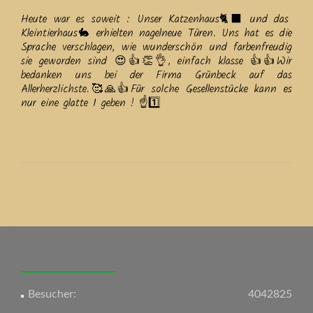
Heute war es soweit : Unser Katzenhaus🐈‍⬛ und das
Kleintierhaus🐇 erhielten nagelneue Türen. Uns hat es die
Sprache verschlagen, wie wunderschön und farbenfreudig
sie geworden sind 😍👍👏👌, einfach klasse 👍👍Wir
bedanken uns bei der Firma Grünbeck auf das
Allerherzlichste.🥰🙏👍Für solche Gesellenstücke kann es
nur eine glatte 1 geben ! ☝️1️⃣
Beitrags-
Navigation
Besucher:
4042825