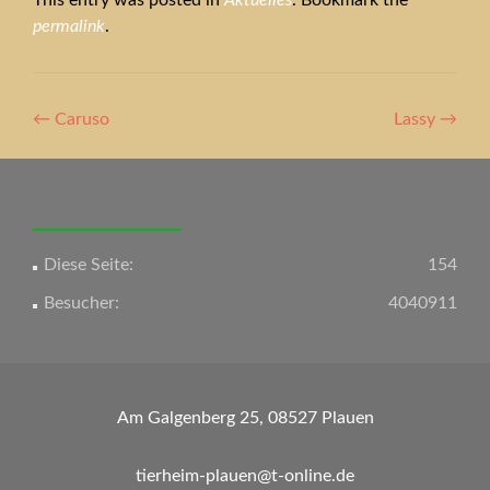
This entry was posted in
Aktuelles
. Bookmark the
permalink
.
Artikel-
←
Caruso
Lassy
→
Navigation
Diese Seite:
154
Besucher:
4040911
Am Galgenberg 25, 08527 Plauen
tierheim-plauen@t-online.de