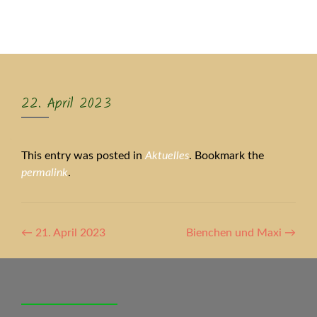
MENU
22. April 2023
This entry was posted in
Aktuelles
. Bookmark the
permalink
.
Artikel-
←
21. April 2023
Bienchen und Maxi
→
Navigation